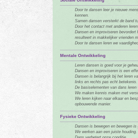
Sociale Ontwikkeling
Door te dansen leer je nieuwe men
kennen.
Samen dansen versterkt de band tu
Door het contact met anderen leren
Dansen en improviseren bevordert 
resulteert in makkelijker vrienden 
Door te dansen leren we vaardighe
Mentale Ontwikkeling
Leren dansen is goed voor je geheu
Dansen en improviseren is een effe
Dansen is belangrijk bij het leren 
links en rechts pas echt betekenis.
De basiselementen van dans leren w
We maken kennis maken met verschi
We leren kijken naar elkaar en bes
opbouwende manier.
Fysieke Ontwikkeling
Dansen is bewegen en bewegen is
We werken aan een juiste houding.
Dans verbetert onze conditie.