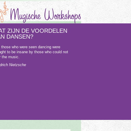
AT ZIJN DE VOORDELEN
AN DANSEN?
 those who were seen dancing were
ught to be insane by those who could not
r the music.
edrich Nietzsche