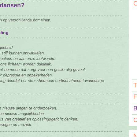
O
 dansen?
h op verschillende domeinen.
ling
genheid.
 stijl kunnen ontwikkelen.
oelens en aan onze leefwereld.
ons lichaam worden duidelijk.
et hormoon dat zorgt voor een gelukzalig gevoel.
or depressie en onzekerheden.
ing doordat het stresshormoon cortisol afneemt wanneer je
T
F
B
m nieuwe dingen te onderzoeken.
n nieuwe mogelijkheden.
C
is van creatief en oplossingsgericht denken.
bewegen op muziek.
N