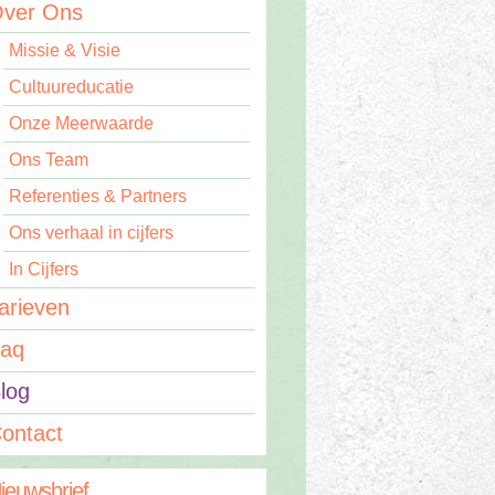
ver Ons
Missie & Visie
Cultuureducatie
Onze Meerwaarde
Ons Team
Referenties & Partners
Ons verhaal in cijfers
In Cijfers
arieven
aq
log
ontact
ieuwsbrief