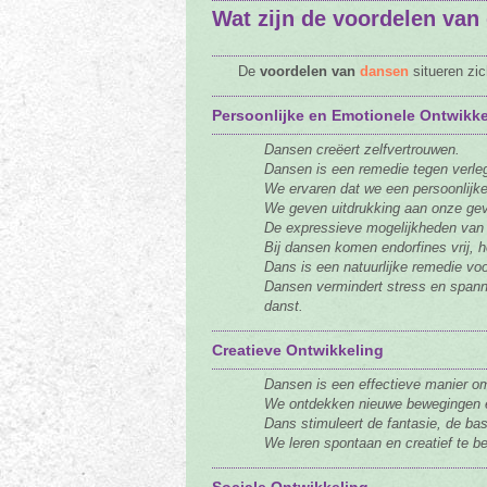
Wat zijn de voordelen van
Tarieven
Vacature
De
voordelen
van
dansen
situeren zic
Contact
Persoonlijke en Emotionele Ontwikke
Dansen creëert zelfvertrouwen.
Dansen is een remedie tegen verle
We ervaren dat we een persoonlijke
We geven uitdrukking aan onze gev
De expressieve mogelijkheden van 
Bij dansen komen endorfines vrij, h
Dans is een natuurlijke remedie vo
Dansen vermindert stress en spann
danst.
Creatieve Ontwikkeling
Dansen is een effectieve manier o
We ontdekken nieuwe bewegingen e
Dans stimuleert de fantasie, de bas
We leren spontaan en creatief te 