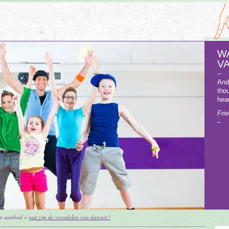
W
V
–
And
tho
hea
Fri
–
op aanbod
»
wat zijn de voordelen van dansen?