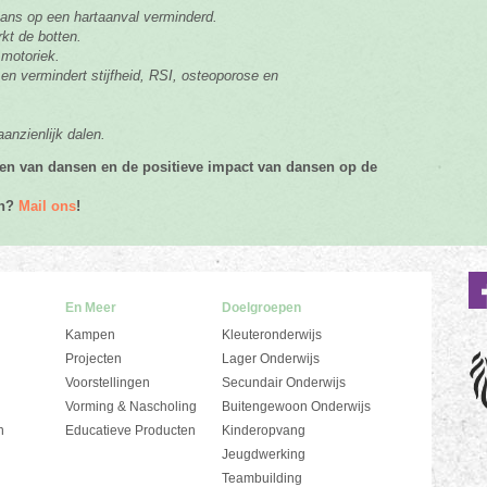
kans op een hartaanval verminderd.
rkt de botten.
 motoriek.
t en vermindert stijfheid, RSI, osteoporose en
anzienlijk dalen.
elen van dansen en de positieve impact van dansen op de
en?
Mail ons
!
En Meer
Doelgroepen
Kampen
Kleuteronderwijs
Projecten
Lager Onderwijs
Voorstellingen
Secundair Onderwijs
Vorming & Nascholing
Buitengewoon Onderwijs
n
Educatieve Producten
Kinderopvang
Jeugdwerking
Teambuilding