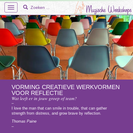
Toggle
navigation
Home
Over Ons
Workshops
VORMING CREATIEVE WERKVORMEN
VOOR REFLECTIE
En Meer – Muzische Projecten
Wat leeft er in jouw groep of team?
–
Doelgroepen
I love the man that can smile in trouble, that can gather
strength from distress, and grow brave by reflection.
Faq
Thomas Paine
–
Tarieven