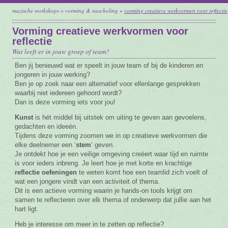
muzische workshops
»
vorming & nascholing
»
vorming creatieve werkvormen voor reflectie
Vacature
Vorming creatieve werkvormen voor
Contact
reflectie
Wat leeft er in jouw groep of team?
Ben jij benieuwd wat er speelt in jouw team of bij de kinderen en
jongeren in jouw werking?
Ben je op zoek naar een alternatief voor ellenlange gesprekken
waarbij niet iedereen gehoord wordt?
Dan is deze vorming iets voor jou!
Kunst
is hét middel bij uitstek om uiting te geven aan gevoelens,
gedachten en ideeën.
Tijdens deze vorming zoomen we in op creatieve werkvormen die
elke deelnemer een ‘
stem
‘ geven.
Je ontdekt hoe je een veilige omgeving creëert waar tijd en ruimte
is voor ieders inbreng. Je leert hoe je met korte en krachtige
reflectie oefeningen
te weten komt hoe een teamlid zich voelt of
wat een jongere vindt van een activiteit of thema.
Dit is een actieve vorming waarin je hands-on tools krijgt om
samen te reflecteren over elk thema of onderwerp dat jullie aan het
hart ligt.
Heb je interesse om meer in te zetten op reflectie?