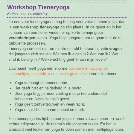
Workshop Tieneryoga
Vacature
Ruimte voor verandering
Contact
Te oud voor kinderyoga en nog te jong voor volwassenen yoga, dan
is een
workshop tieneryoga
op zijn plaats! In de geest en in het
lichaam van een tiener vinden er op korte termijn grote
veranderingen
plaats. Yoga helpt jongeren om te gaan met deze
turbulente processen.
Tieneryoga creëert rust en ruimte om stil te staan bij
vele vragen
die jongeren zich stellen: Wie ben ik eigenlijk? Wat kan ik? Wat
vind ik belangrijk? Welke richting geef ik aan mijn leven?
Daarnaast heeft yoga een enorme
positieve impact op de
lichamelijke, geestelijke en sociale gezondheid
van elke tiener:
Yoga verhoogt de concentratie.
Het geeft rust en helderheid in je hoofd.
Door yoga krijg je meer voeling met je (veranderende)
lichaam en (wisselvallige) geest.
Yoga geeft zelfvertrouwen en veerkracht.
Yoga maakt het lichaam soepel en sterk.
Een tieneryoga les lijkt op een yogales voor volwassenen. Er wordt
echter stilgestaan bij de thema’s die jongeren raken. En het is
uiteraard veel leuker om yoga te doen samen met leeftijdsgenoten.