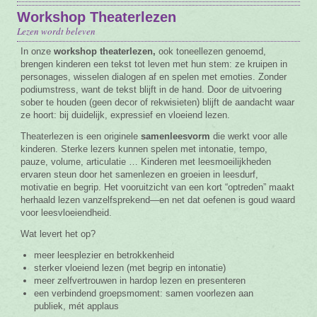
Workshop Theaterlezen
Vacature
Lezen wordt beleven
Contact
In onze
workshop theaterlezen,
ook toneellezen genoemd,
brengen kinderen een tekst tot leven met hun stem: ze kruipen in
personages, wisselen dialogen af en spelen met emoties. Zonder
podiumstress, want de tekst blijft in de hand. Door de uitvoering
sober te houden (geen decor of rekwisieten) blijft de aandacht waar
ze hoort: bij duidelijk, expressief en vloeiend lezen.
Theaterlezen is een originele
samenleesvorm
die werkt voor alle
kinderen. Sterke lezers kunnen spelen met intonatie, tempo,
pauze, volume, articulatie … Kinderen met leesmoeilijkheden
ervaren steun door het samenlezen en groeien in leesdurf,
motivatie en begrip. Het vooruitzicht van een kort “optreden” maakt
herhaald lezen vanzelfsprekend—en net dat oefenen is goud waard
voor leesvloeiendheid.
Wat levert het op?
meer leesplezier en betrokkenheid
sterker vloeiend lezen (met begrip en intonatie)
meer zelfvertrouwen in hardop lezen en presenteren
een verbindend groepsmoment: samen voorlezen aan
publiek, mét applaus