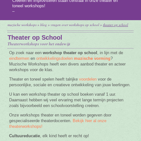
Creëren en improviseren staan centraal in onze theater en
toneel workshops!
Vacature
–
Contact
muzische workshops
»
blog
»
vragen over workshops op school
»
theater op school
Theater op School
Theaterworkshops voor het ondewijs
Op zoek naar een
workshop theater op school
, in lijn met de
eindtermen
en
ontwikkelingsdoelen
muzische vorming
?
Muzische Workshops heeft een divers aanbod theater en acteer
workshops voor de klas.
Theater en toneel spelen heeft talrijke
voordelen
voor de
persoonlijke, sociale en creatieve ontwikkeling van jouw leerlingen.
U kan een workshop theater op school boeken vanaf 1 uur.
Daarnaast hebben wij veel ervaring met lange termijn projecten
zoals bijvoorbeeld een schoolvoorstelling creëren.
Onze workshops theater en toneel worden gegeven door
gespecialiseerde theaterdocenten.
Bekijk hier al onze
theaterworkshops!
Cultuureducatie
, elk kind heeft er recht op!