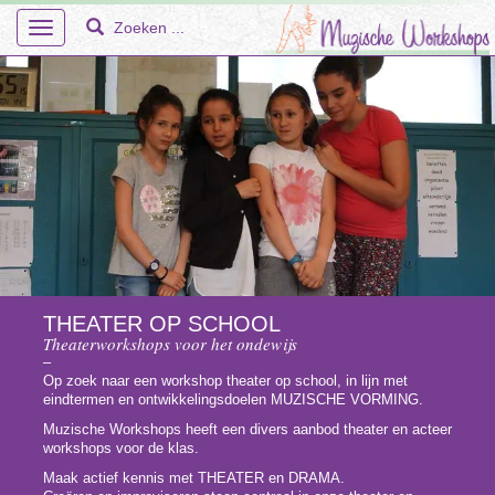
Toggle
navigation
Home
Over Ons
Workshops
THEATER OP SCHOOL
Theaterworkshops voor het ondewijs
En Meer – Muzische Projecten
–
Op zoek naar een workshop theater op school, in lijn met
Doelgroepen
eindtermen en ontwikkelingsdoelen MUZISCHE VORMING.
Muzische Workshops heeft een divers aanbod theater en acteer
Faq
workshops voor de klas.
Maak actief kennis met THEATER en DRAMA.
Tarieven