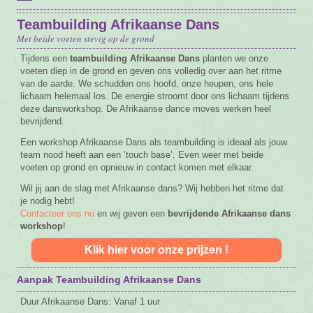
Vacature
Teambuilding Afrikaanse Dans
Met beide voeten stevig op de grond
Contact
Tijdens een
teambuilding
Afrikaanse Dans
planten we onze
voeten diep in de grond en geven ons volledig over aan het ritme
van de aarde. We schudden ons hoofd, onze heupen, ons hele
lichaam helemaal los. De energie stroomt door ons lichaam tijdens
deze dansworkshop. De Afrikaanse dance moves werken heel
bevrijdend.
Een workshop Afrikaanse Dans als teambuilding is ideaal als jouw
team nood heeft aan een ’touch base’. Even weer met beide
voeten op grond en opnieuw in contact komen met elkaar.
Wil jij aan de slag met Afrikaanse dans? Wij hebben het ritme dat
je nodig hebt!
Contacteer ons nu
en wij geven een
bevrijdende Afrikaanse dans
workshop
!
Klik hier voor onze prijzen !
Aanpak Teambuilding Afrikaanse Dans
Duur Afrikaanse Dans: Vanaf 1 uur