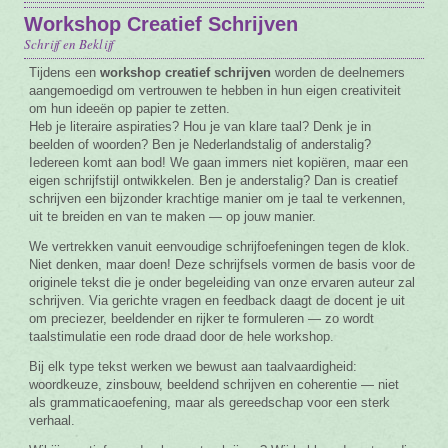
Workshop Creatief Schrijven
Vacature
Schrijf en Beklijf
Contact
Tijdens een
workshop creatief schrijven
worden de deelnemers
aangemoedigd om vertrouwen te hebben in hun eigen creativiteit
om hun ideeën op papier te zetten.
Heb je literaire aspiraties? Hou je van klare taal? Denk je in
beelden of woorden? Ben je Nederlandstalig of anderstalig?
Iedereen komt aan bod! We gaan immers niet kopiëren, maar een
eigen schrijfstijl ontwikkelen. Ben je anderstalig? Dan is creatief
schrijven een bijzonder krachtige manier om je taal te verkennen,
uit te breiden en van te maken — op jouw manier.
We vertrekken vanuit eenvoudige schrijfoefeningen tegen de klok.
Niet denken, maar doen! Deze schrijfsels vormen de basis voor de
originele tekst die je onder begeleiding van onze ervaren auteur zal
schrijven. Via gerichte vragen en feedback daagt de docent je uit
om preciezer, beeldender en rijker te formuleren — zo wordt
taalstimulatie een rode draad door de hele workshop.
Bij elk type tekst werken we bewust aan taalvaardigheid:
woordkeuze, zinsbouw, beeldend schrijven en coherentie — niet
als grammaticaoefening, maar als gereedschap voor een sterk
verhaal.