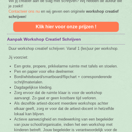
Wil jij creatief aan de slag met schrijven? Wij hebben de auteur die
je zoekt!
Contacteer ons nu
en wij geven een originele
workshop creatief
schrijven
!
Klik hier voor onze prijzen !
Aanpak Workshop Creatief Schrijven
Duur workshop creatief schrijven: Vanaf 1 (les)uur per workshop.
Jij voorziet:
Een grote, propere, prikkelarme ruimte met tafels en stoelen.
Pen en papier voor elke deelnemer.
Bord/whiteboard/smartboard/flipchart + corresponderende
schrijfmaterialen.
Dagdagelijkse kleding.
Zorg ervoor dat de ruimte klaar is voor de workshop
aanvangt. Zo gaat er geen kostbare tijd verloren.
Als dezelfde artiest-docent meerdere workshops achter
elkaar geeft, zorg er voor dat de artiest-docent in hetzelfde
lokaal kan blijven.
Actieve aanwezigheid en medewerking van een begeleider
van jouw school/organisatie, indien het een workshop met
kinderen betreft. Jouw begeleider is verantwoordelijk voor de