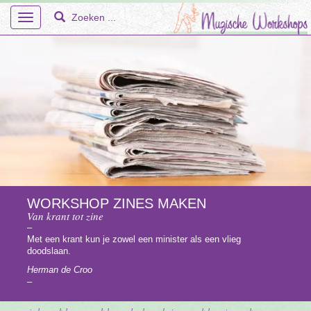
Toggle
navigation
Home
Over Ons
Workshops
WORKSHOP ZINES MAKEN
Van krant tot zine
En Meer – Muzische Projecten
–
Met een krant kun je zowel een minister als een vlieg
Doelgroepen
doodslaan.
Herman de Croo
Faq
–
Tarieven