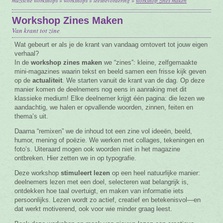
muzische workshops
»
workshops
»
leesbevordering
»
workshop zines maken
Vacature
Workshop Zines Maken
Van krant tot zine
Contact
Wat gebeurt er als je de krant van vandaag omtovert tot jouw eigen
verhaal?
In de
workshop zines maken
we “zines”: kleine, zelfgemaakte
mini-magazines waarin tekst en beeld samen een frisse kijk geven
op de
actualiteit
. We starten vanuit de krant van de dag. Op deze
manier komen de deelnemers nog eens in aanraking met dit
klassieke medium! Elke deelnemer krijgt één pagina: die lezen we
aandachtig, we halen er opvallende woorden, zinnen, feiten en
thema’s uit.
Daarna “remixen” we de inhoud tot een zine vol ideeën, beeld,
humor, mening of poëzie. We werken met collages, tekeningen en
foto’s. Uiteraard mogen ook woorden niet in het magazine
ontbreken. Hier zetten we in op typografie.
Deze workshop
stimuleert
lezen
op een heel natuurlijke manier:
deelnemers lezen met een doel, selecteren wat belangrijk is,
ontdekken hoe taal overtuigt, en maken van informatie iets
persoonlijks. Lezen wordt zo actief, creatief en betekenisvol—en
dat werkt motiverend, ook voor wie minder graag leest.