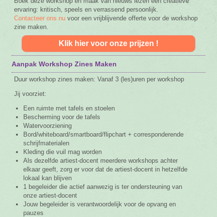
Boek deze workshop en maak van nieuws lezen een creatieve
ervaring: kritisch, speels en verrassend persoonlijk.
Contacteer ons nu
voor een vrijblijvende offerte voor de workshop
zine maken.
Klik hier voor onze prijzen !
Aanpak Workshop Zines Maken
Duur workshop zines maken: Vanaf 3 (les)uren per workshop
Jij voorziet:
Een ruimte met tafels en stoelen
Bescherming voor de tafels
Watervoorziening
Bord/whiteboard/smartboard/flipchart + corresponderende
schrijfmaterialen
Kleding die vuil mag worden
Als dezelfde artiest-docent meerdere workshops achter
elkaar geeft, zorg er voor dat de artiest-docent in hetzelfde
lokaal kan blijven
1 begeleider die actief aanwezig is ter ondersteuning van
onze artiest-docent
Jouw begeleider is verantwoordelijk voor de opvang en
pauzes