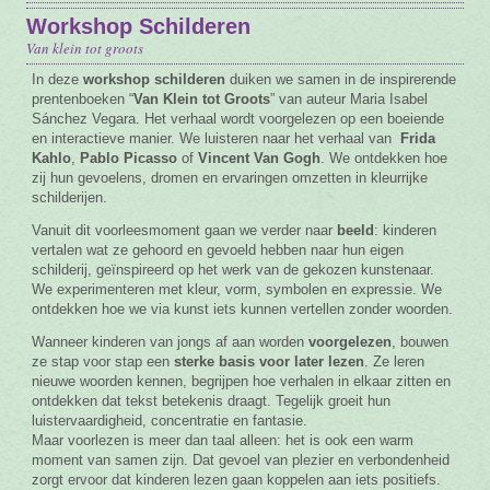
Workshop Schilderen
Vacature
Van klein tot groots
Contact
In deze
workshop schilderen
duiken we samen in de inspirerende
prentenboeken “
Van Klein tot Groots
” van auteur Maria Isabel
Sánchez Vegara. Het verhaal wordt voorgelezen op een boeiende
en interactieve manier. We luisteren naar het verhaal van
Frida
Kahlo
,
Pablo Picasso
of
Vincent Van Gogh
. We ontdekken hoe
zij hun gevoelens, dromen en ervaringen omzetten in kleurrijke
schilderijen.
Vanuit dit voorleesmoment gaan we verder naar
beeld
: kinderen
vertalen wat ze gehoord en gevoeld hebben naar hun eigen
schilderij, geïnspireerd op het werk van de gekozen kunstenaar.
We experimenteren met kleur, vorm, symbolen en expressie. We
ontdekken hoe we via kunst iets kunnen vertellen zonder woorden.
Wanneer kinderen van jongs af aan worden
voorgelezen
, bouwen
ze stap voor stap een
sterke basis voor later lezen
. Ze leren
nieuwe woorden kennen, begrijpen hoe verhalen in elkaar zitten en
ontdekken dat tekst betekenis draagt. Tegelijk groeit hun
luistervaardigheid, concentratie en fantasie.
Maar voorlezen is meer dan taal alleen: het is ook een warm
moment van samen zijn. Dat gevoel van plezier en verbondenheid
zorgt ervoor dat kinderen lezen gaan koppelen aan iets positiefs.