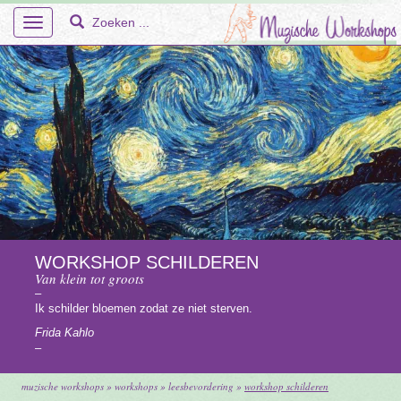
Toggle
navigation
Home
Over Ons
Workshops
WORKSHOP SCHILDEREN
Van klein tot groots
En Meer – Muzische Projecten
–
Ik schilder bloemen zodat ze niet sterven.
Doelgroepen
Frida Kahlo
–
Faq
muzische workshops
»
workshops
»
leesbevordering
»
workshop schilderen
Tarieven