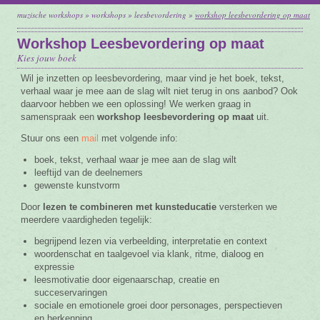
muzische workshops
»
workshops
»
leesbevordering
»
workshop leesbevordering op maat
Vacature
Workshop Leesbevordering op maat
Contact
Kies jouw boek
Wil je inzetten op leesbevordering, maar vind je het boek, tekst,
verhaal waar je mee aan de slag wilt niet terug in ons aanbod? Ook
daarvoor hebben we een oplossing! We werken graag in
samenspraak een
workshop leesbevordering op maat
uit.
Stuur ons een
mail
met volgende info:
boek, tekst, verhaal waar je mee aan de slag wilt
leeftijd van de deelnemers
gewenste kunstvorm
Door
lezen te combineren met kunsteducatie
versterken we
meerdere vaardigheden tegelijk:
begrijpend lezen via verbeelding, interpretatie en context
woordenschat en taalgevoel via klank, ritme, dialoog en
expressie
leesmotivatie door eigenaarschap, creatie en
succeservaringen
sociale en emotionele groei door personages, perspectieven
en herkenning