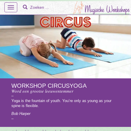
Toggle
navigation
Home
Over Ons
Workshops
WORKSHOP CIRCUSYOGA
Word een grootse leeuwentemmer
En Meer – Muzische Projecten
–
Yoga is the fountain of youth. You’re only as young as your
Doelgroepen
spine is flexible.
Bob Harper
Faq
–
Tarieven