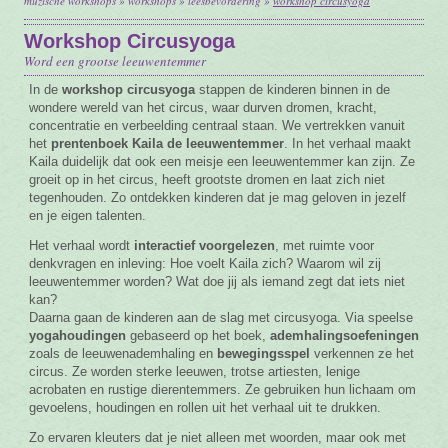
muzische workshops
»
workshops
»
leesbevordering
»
workshop circusyoga
Vacature
Workshop Circusyoga
Word een grootse leeuwentemmer
Contact
In de
workshop
circusyoga
stappen de kinderen binnen in de
wondere wereld van het circus, waar durven dromen, kracht,
concentratie en verbeelding centraal staan. We vertrekken vanuit
het
prentenboek Kaila de leeuwentemmer
. In het verhaal maakt
Kaila duidelijk dat ook een meisje een leeuwentemmer kan zijn. Ze
groeit op in het circus, heeft grootste dromen en laat zich niet
tegenhouden. Zo ontdekken kinderen dat je mag geloven in jezelf
en je eigen talenten.
Het verhaal wordt
interactief
voorgelezen
, met ruimte voor
denkvragen en inleving: Hoe voelt Kaila zich? Waarom wil zij
leeuwentemmer worden? Wat doe jij als iemand zegt dat iets niet
kan?
Daarna gaan de kinderen aan de slag met circusyoga. Via speelse
yogahoudingen
gebaseerd op het boek,
ademhalingsoefeningen
zoals de leeuwenademhaling en
bewegingsspel
verkennen ze het
circus. Ze worden sterke leeuwen, trotse artiesten, lenige
acrobaten en rustige dierentemmers. Ze gebruiken hun lichaam om
gevoelens, houdingen en rollen uit het verhaal uit te drukken.
Zo ervaren kleuters dat je niet alleen met woorden, maar ook met