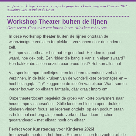
muzische workshops
»
en meer - muzische projecten
»
kunstendag voor kinderen 2026
»
Vacature
workshop theater buiten de lijnen
Workshop Theater buiten de lijnen
Contact
Geen script. Geen tekst van buiten leren. Alles kan gebeuren!
In deze
workshop theater buiten de lijnen
ontstaan de
waanzinnigste verhalen ter plekke – verzonnen door de kinderen
zelf.
Bij improvisatietheater bestaat er geen fout. Elk idee is goud
waard, hoe gek ook. Een ridder die bang is van zijn eigen zwaard?
Een bakker die alleen onzichtbaar brood bakt? Het kan allemaal.
Via speelse impro-spelletjes leren kinderen razendsnel verhalen
verzinnen, in de huid kruipen van de wonderlijkste personages en –
heel belangrijk – “ja!” zeggen op de ideeën van elkaar. Want samen
verder bouwen op elkaars fantasie, dáár draait impro om.
Onze theaterdocent begeleidt de groep van korte opwarmers naar
heuse improvisatiescènes. Stille kinderen bloeien open, drukke
kinderen vinden focus, en iedereen ontdekt: op een podium staan
is helemaal niet eng als je niets verkeerd kán doen. Lachen
gegarandeerd – met elkaar, nooit om elkaar.
Perfect voor Kunstendag voor Kinderen 2026!
Improvisatietheater is het thema Buiten de lijnen ten voeten uit: de