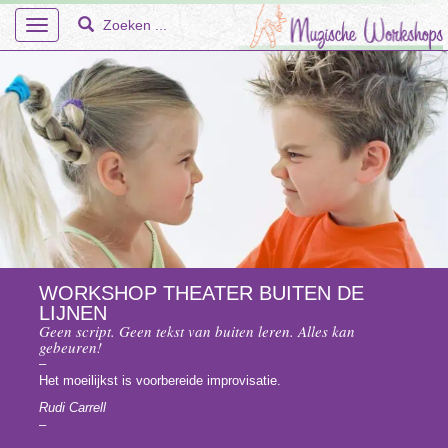
Toggle
navigation
Home
Over Ons
Workshops
WORKSHOP THEATER BUITEN DE
LIJNEN
En Meer – Muzische Projecten
Geen script. Geen tekst van buiten leren. Alles kan
gebeuren!
Doelgroepen
–
Het moeilijkst is voorbereide improvisatie.
Faq
Rudi Carrell
–
Tarieven