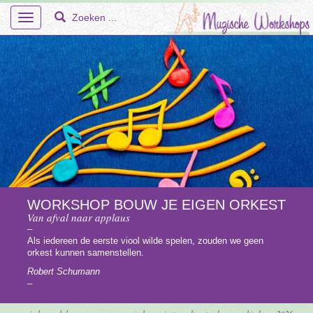
Toggle
navigation
Home
Over Ons
Workshops
WORKSHOP BOUW JE EIGEN ORKEST
Van afval naar applaus
En Meer – Muzische Projecten
–
Als iedereen de eerste viool wilde spelen, zouden we geen
Doelgroepen
orkest kunnen samenstellen.
Robert Schumann
Faq
–
Tarieven