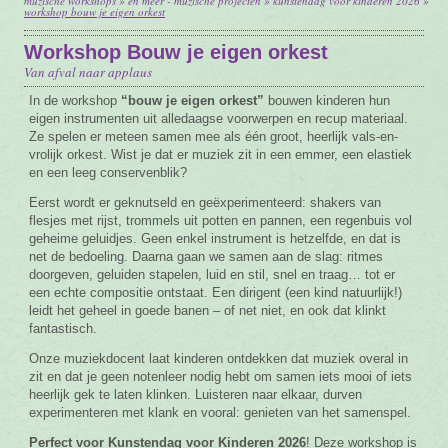
muzische workshops
»
en meer - muzische projecten
»
kunstendag voor kinderen 2026
»
workshop bouw je eigen orkest
Vacature
Workshop Bouw je eigen orkest
Contact
Van afval naar applaus
In de workshop
“bouw je eigen orkest”
bouwen kinderen hun
eigen instrumenten uit alledaagse voorwerpen en recup materiaal.
Ze spelen er meteen samen mee als één groot, heerlijk vals-en-
vrolijk orkest. Wist je dat er muziek zit in een emmer, een elastiek
en een leeg conservenblik?
Eerst wordt er geknutseld en geëxperimenteerd: shakers van
flesjes met rijst, trommels uit potten en pannen, een regenbuis vol
geheime geluidjes. Geen enkel instrument is hetzelfde, en dat is
net de bedoeling. Daarna gaan we samen aan de slag: ritmes
doorgeven, geluiden stapelen, luid en stil, snel en traag… tot er
een echte compositie ontstaat. Een dirigent (een kind natuurlijk!)
leidt het geheel in goede banen – of net niet, en ook dat klinkt
fantastisch.
Onze muziekdocent laat kinderen ontdekken dat muziek overal in
zit en dat je geen notenleer nodig hebt om samen iets mooi of iets
heerlijk gek te laten klinken. Luisteren naar elkaar, durven
experimenteren met klank en vooral: genieten van het samenspel.
Perfect voor Kunstendag voor Kinderen 2026
! Deze workshop is