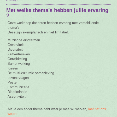
Vacature
Met welke thema’s hebben jullie ervaring
?
Contact
Onze workshop docenten hebben ervaring met verschillende
thema’s.
Deze zijn exemplarisch en niet limitatief.
Muzische eindtermen
Creativiteit
Diversiteit
Zelfvertrouwen
Ontwikkeling
Samenwerking
Kiezen
De multi-culturele samenleving
Levensvragen
Pesten
Communicatie
Discriminatie
Assertiviteit
…
Als je een ander thema hebt waar je mee wil werken,
laat het ons
weten
!