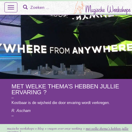
Toggle
navigation
Home
Over Ons
Workshops
MET WELKE THEMA’S HEBBEN JULLIE
ERVARING ?
En Meer – Muzische Projecten
–
Kostbaar is de wijsheid die door ervaring wordt verkregen.
Doelgroepen
R. Ascham
–
Faq
muzische workshops
»
blog
»
vragen over onze werking
»
met welke thema’s hebben jullie
Tarieven
ervaring ?