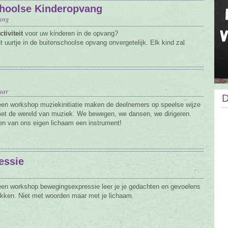
choolse Kinderopvang
vang
tiviteit
voor uw kinderen in de opvang?
urtje in de buitenschoolse opvang onvergetelijk. Elk kind zal
aar
D
een workshop muziekinitiatie maken de deelnemers op speelse wijze
et de wereld van muziek. We bewegen, we dansen, we dirigeren.
 van ons eigen lichaam een instrument!
essie
een workshop bewegingsexpressie leer je je gedachten en gevoelens
rukken. Niet met woorden maar met je lichaam.