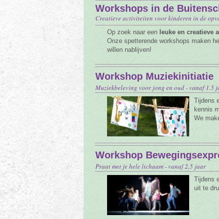
Workshops in de Buitens
Tarieven
Creatieve activiteiten voor kinderen in de op
Vacature
Op zoek naar een
leuke en creatieve ac
Onze spetterende workshops maken het u
Contact
willen nablijven!
Workshop Muziekinitiatie
Muziekbeleving voor jong en oud - vanaf 1.5 j
Tijdens 
kennis m
We maken
Workshop Bewegingsexpr
Praat met je hele lichaam - vanaf 2.5 jaar
Tijdens 
uit te d