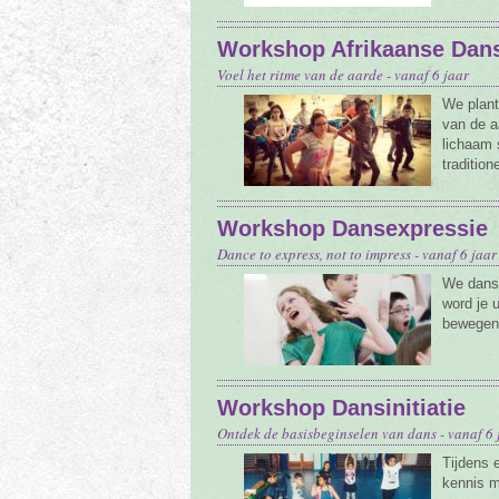
Workshop Afrikaanse Dan
Voel het ritme van de aarde - vanaf 6 jaar
We plant
van de a
lichaam 
tradition
Workshop Dansexpressie
Dance to express, not to impress - vanaf 6 jaar
We danse
word je 
bewegen
Workshop Dansinitiatie
Ontdek de basisbeginselen van dans - vanaf 6 
Tijdens 
kennis m