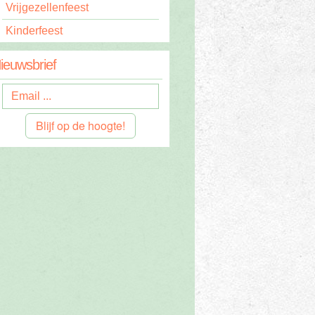
Vrijgezellenfeest
Kinderfeest
ieuwsbrief
Blijf op de hoogte!