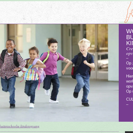
W
B
K
Cre
op
–
Op 
voo
Hie
wor
opv
Op u
CUL
–
buitenschoolse kinderopvang