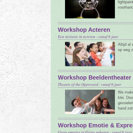
lightpain
voorhand
Workshop Acteren
Een initiatie in acteren - vanaf 6 jaar
Altijd a
op weg z
Workshop Beeldentheater
Theatre of the Oppressed - vanaf 6 jaar
We maken
klei. Do
gevoelen
hand zet
Workshop Emotie & Expre
Grote emoties in kleine gebaren - vanaf 6 jaar