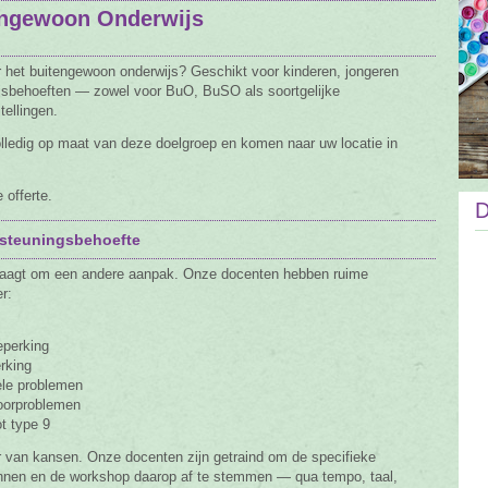
engewoon Onderwijs
 het buitengewoon onderwijs? Geschikt voor kinderen, jongeren
jsbehoeften — zowel voor BuO, BuSO als soortgelijke
tellingen.
lledig op maat van deze doelgroep en komen naar uw locatie in
 offerte.
D
steuningsbehoefte
s vraagt om een andere aanpak. Onze docenten hebben ruime
r:
eperking
rking
ele problemen
hoorproblemen
t type 9
r van kansen. Onze docenten zijn getraind om de specifieke
nnen en de workshop daarop af te stemmen — qua tempo, taal,