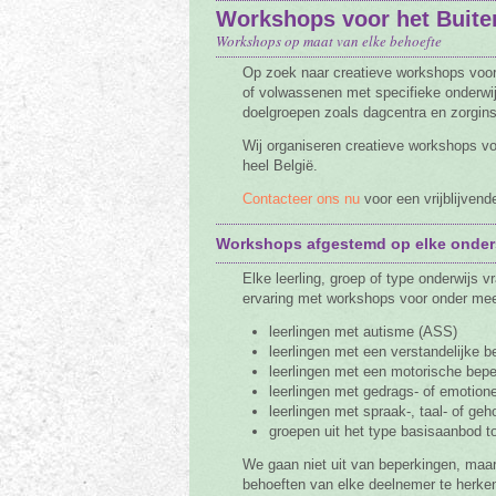
Workshops voor het Buit
Tarieven
Workshops op maat van elke behoefte
Vacature
Op zoek naar creatieve workshops voor
of volwassenen met specifieke onderwi
Contact
doelgroepen zoals dagcentra en zorgins
Wij organiseren creatieve workshops vo
heel België.
Contacteer ons nu
voor een vrijblijvende
Workshops afgestemd op elke onder
Elke leerling, groep of type onderwij
ervaring met workshops voor onder mee
leerlingen met autisme (ASS)
leerlingen met een verstandelijke b
leerlingen met een motorische bepe
leerlingen met gedrags- of emotion
leerlingen met spraak-, taal- of ge
groepen uit het type basisaanbod to
We gaan niet uit van beperkingen, maa
behoeften van elke deelnemer te herke