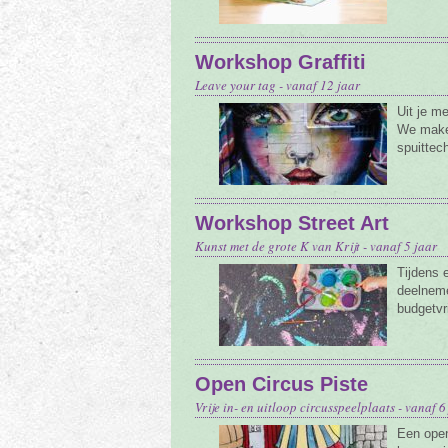
Workshop Graffiti
Leave your tag - vanaf 12 jaar
Uit je m
We maken
spuittec
Workshop Street Art
Kunst met de grote K van Krijt - vanaf 5 jaar
Tijdens 
deelneme
budgetvr
Open Circus Piste
Vrije in- en uitloop circusspeelplaats - vanaf 6
Een open