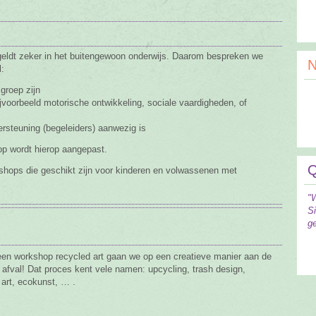
geldt zeker in het buitengewoon onderwijs. Daarom bespreken we
N
:
groep zijn
jvoorbeeld motorische ontwikkeling, sociale vaardigheden, of
ersteuning (begeleiders) aanwezig is
op wordt hierop aangepast.
Q
shops die geschikt zijn voor kinderen en volwassenen met
"W
S
ge
een workshop recycled art gaan we op een creatieve manier aan de
 afval! Dat proces kent vele namen: upcycling, trash design,
 art, ecokunst, … .