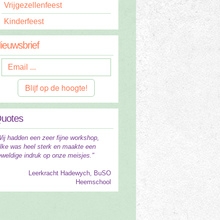
Vrijgezellenfeest
Kinderfeest
ieuwsbrief
Blijf op de hoogte!
uotes
ij hadden een zeer fijne workshop,
ilke was heel sterk en maakte een
weldige indruk op onze meisjes."
Leerkracht Hadewych, BuSO
Heemschool