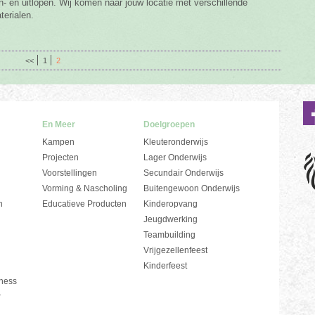
n- en uitlopen. Wij komen naar jouw locatie met verschillende
terialen.
<<
1
2
En Meer
Doelgroepen
Kampen
Kleuteronderwijs
Projecten
Lager Onderwijs
Voorstellingen
Secundair Onderwijs
Vorming & Nascholing
Buitengewoon Onderwijs
n
Educatieve Producten
Kinderopvang
Jeugdwerking
Teambuilding
Vrijgezellenfeest
Kinderfeest
ness
r