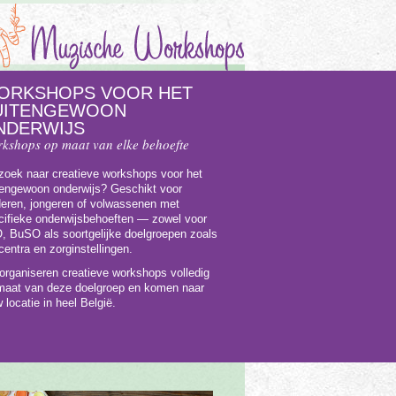
ORKSHOPS VOOR HET
UITENGEWOON
NDERWIJS
kshops op maat van elke behoefte
zoek naar creatieve workshops voor het
tengewoon onderwijs? Geschikt voor
deren, jongeren of volwassenen met
cifieke onderwijsbehoeften — zowel voor
, BuSO als soortgelijke doelgroepen zoals
centra en zorginstellingen.
 organiseren creatieve workshops volledig
maat van deze doelgroep en komen naar
 locatie in heel België.