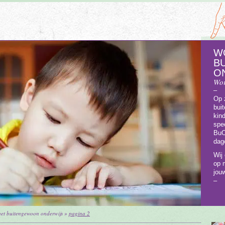
W
B
O
Wor
–
Op 
bui
kin
spe
BuO
dag
Wij
op 
jouw
–
het buitengewoon onderwijs
»
pagina 2