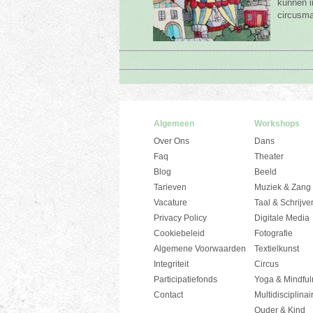
kunnen i
circusma
Algemeen
Workshops
Over Ons
Dans
Faq
Theater
Blog
Beeld
Tarieven
Muziek & Zang
Vacature
Taal & Schrijve
Privacy Policy
Digitale Media
Cookiebeleid
Fotografie
Algemene Voorwaarden
Textielkunst
Integriteit
Circus
Participatiefonds
Yoga & Mindful
Contact
Multidisciplinai
Ouder & Kind