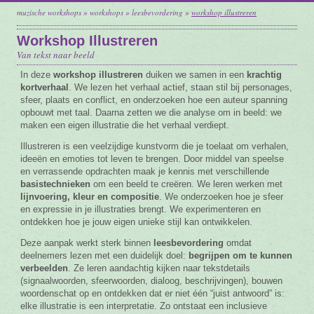
muzische workshops
»
workshops
»
leesbevordering
»
workshop illustreren
Vacature
Workshop Illustreren
Contact
Van tekst naar beeld
In deze
workshop illustreren
duiken we samen in een
krachtig
kortverhaal
. We lezen het verhaal actief, staan stil bij personages,
sfeer, plaats en conflict, en onderzoeken hoe een auteur spanning
opbouwt met taal. Daarna zetten we die analyse om in beeld: we
maken een eigen illustratie die het verhaal verdiept.
Illustreren is een veelzijdige kunstvorm die je toelaat om verhalen,
ideeën en emoties tot leven te brengen. Door middel van speelse
en verrassende opdrachten maak je kennis met verschillende
basistechnieken
om een beeld te creëren. We leren werken met
lijnvoering, kleur en compositie
. We onderzoeken hoe je sfeer
en expressie in je illustraties brengt. We experimenteren en
ontdekken hoe je jouw eigen unieke stijl kan ontwikkelen.
Deze aanpak werkt sterk binnen
leesbevordering
omdat
deelnemers lezen met een duidelijk doel:
begrijpen om te kunnen
verbeelden
. Ze leren aandachtig kijken naar tekstdetails
(signaalwoorden, sfeerwoorden, dialoog, beschrijvingen), bouwen
woordenschat op en ontdekken dat er niet één “juist antwoord” is:
elke illustratie is een interpretatie. Zo ontstaat een inclusieve