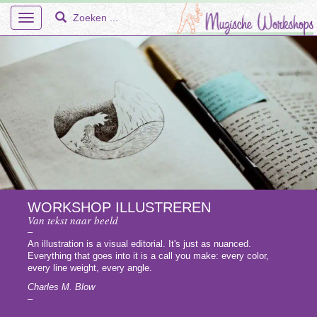
Toggle
navigation
Home
Over Ons
Workshops
WORKSHOP ILLUSTREREN
Van tekst naar beeld
En Meer – Muzische Projecten
–
An illustration is a visual editorial. It's just as nuanced.
Doelgroepen
Everything that goes into it is a call you make: every color,
every line weight, every angle.
Faq
Charles M. Blow
–
Tarieven