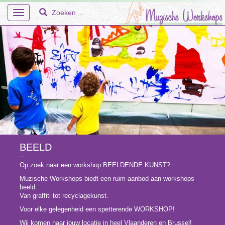
Toggle
navigation
Home
Over Ons
Workshops
BEELD
–
En Meer – Muzische Projecten
Op zoek naar een workshop BEELDENDE KUNST?
Muzische Workshops biedt een ruim aanbod aan workshops
Doelgroepen
beeld.
Van graffiti tot recyclagekunst.
Faq
Voor elke gelegenheid een spetterende WORKSHOP!
Tarieven
Wij komen naar jouw locatie in heel Vlaanderen en Brussel!