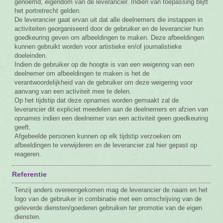
genoemd, eigendom van de leverancier. Indien van toepassing blijft
het portretrecht gelden.
De leverancier gaat ervan uit dat alle deelnemers die instappen in
activiteiten georganiseerd door de gebruiker en de leverancier hun
goedkeuring geven om afbeeldingen te maken. Deze afbeeldingen
kunnen gebruikt worden voor artistieke en/of journalistieke
doeleinden.
Indien de gebruiker op de hoogte is van een weigering van een
deelnemer om afbeeldingen te maken is het de
verantwoordelijkheid van de gebruiker om deze weigering voor
aanvang van een activiteit mee te delen.
Op het tijdstip dat deze opnames worden gemaakt zal de
leverancier dit expliciet meedelen aan de deelnemers en afzien van
opnames indien een deelnemer van een activiteit geen goedkeuring
geeft.
Afgebeelde personen kunnen op elk tijdstip verzoeken om
afbeeldingen te verwijderen en de leverancier zal hier gepast op
reageren.
Referentie
Tenzij anders overeengekomen mag de leverancier de naam en het
logo van de gebruiker in combinatie met een omschrijving van de
geleverde diensten/goederen gebruiken ter promotie van de eigen
diensten.