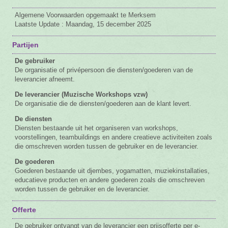
Algemene Voorwaarden opgemaakt te Merksem
Vacature
Laatste Update : Maandag, 15 december 2025
Contact
Partijen
De gebruiker
De organisatie of privépersoon die diensten/goederen van de
leverancier afneemt.
De leverancier (Muzische Workshops vzw)
De organisatie die de diensten/goederen aan de klant levert.
De diensten
Diensten bestaande uit het organiseren van workshops,
voorstellingen, teambuildings en andere creatieve activiteiten zoals
die omschreven worden tussen de gebruiker en de leverancier.
De goederen
Goederen bestaande uit djembes, yogamatten, muziekinstallaties,
educatieve producten en andere goederen zoals die omschreven
worden tussen de gebruiker en de leverancier.
Offerte
De gebruiker ontvangt van de leverancier een prijsofferte per e-