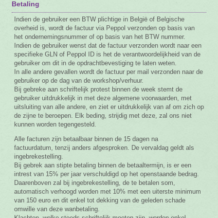
Betaling
Indien de gebruiker een BTW plichtige in België of Belgische
overheid is, wordt de factuur via Peppol verzonden op basis van
het ondernemingsnummer of op basis van het BTW nummer.
Indien de gebruiker wenst dat de factuur verzonden wordt naar een
specifieke GLN of Peppol ID is het de verantwoordelijkheid van de
gebruiker om dit in de opdrachtbevestiging te laten weten.
In alle andere gevallen wordt de factuur per mail verzonden naar de
gebruiker op de dag van de workshop/verhuur.
Bij gebreke aan schriftelijk protest binnen de week stemt de
gebruiker uitdrukkelijk in met deze algemene voorwaarden, met
uitsluiting van alle andere, en ziet er uitdrukkelijk van af om zich op
de zijne te beroepen. Elk beding, strijdig met deze, zal ons niet
kunnen worden tegengesteld.
Alle facturen zijn betaalbaar binnen de 15 dagen na
factuurdatum, tenzij anders afgesproken. De vervaldag geldt als
ingebrekestelling.
Bij gebrek aan stipte betaling binnen de betaaltermijn, is er een
intrest van 15% per jaar verschuldigd op het openstaande bedrag.
Daarenboven zal bij ingebrekestelling, de te betalen som,
automatisch verhoogd worden met 10% met een uiterste minimum
van 150 euro en dit enkel tot dekking van de geleden schade
omwille van deze wanbetaling.
Klachten, welke steeds schriftelijk moeten zijn, worden enkel